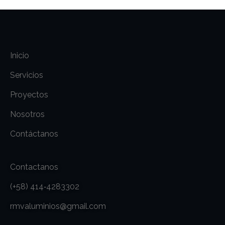
Inicio
Servicios
Proyectos
Nosotros
Contáctanos
Contactanos
(+58) 414‑4283302
rmvaluminios@gmail.com